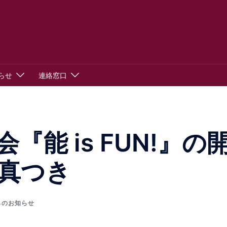
らせ
連絡窓口
能 is FUN!』の
真つき
らのお知らせ