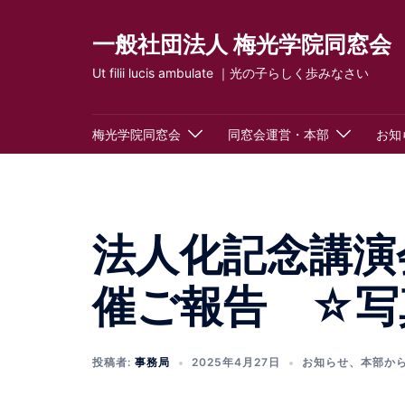
コ
ン
一般社団法人 梅光学院同窓会
テ
Ut filii lucis ambulate ｜光の子らしく歩みなさい
ン
ツ
へ
梅光学院同窓会
同窓会運営・本部
お知
ス
キ
ッ
プ
法人化記念講演会『
催ご報告 ☆写
投稿者:
事務局
2025年4月27日
お知らせ
、
本部か