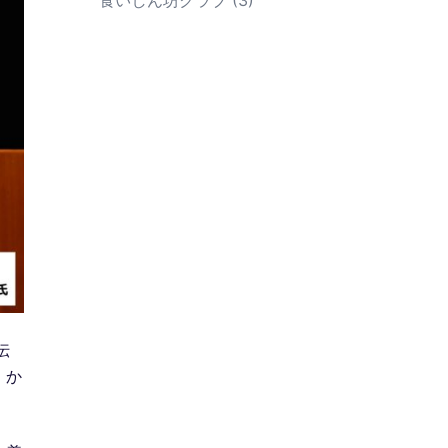
食いしん坊クラブ
(3)
伝
」か