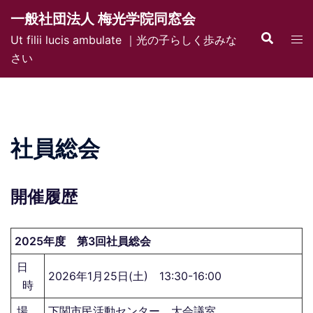
コ
一般社団法人 梅光学院同窓会
ン
検
ト
Ut filii lucis ambulate ｜光の子らしく歩みな
テ
索
グ
さい
ン
ル
ツ
メ
へ
ニ
ス
ュ
キ
社員総会
ー
ッ
プ
開催履歴
2025年度 第3回社員総会
日
2026年1月25日(土) 13:30-16:00
時
場
下関市民活動センター 大会議室