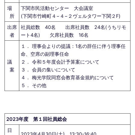
場
下関市民活動センター 大会議室
所
(下関市竹崎町４−４−２ヴェルタワー下関２F)
出席
社員総数 40名 出席社員数 24名(うちリモ
者
ート4名) 欠席社員数 16名
１． 理事会よりの提議：1名の辞任に伴う理事任
命、空席の副理事任命
議
２． 令和５年度会計予算案について
案
３． 会員の集いについて
４． 梅光学院同窓会教育基金規約について
５． その他
2023年度 第１回社員総会
日
2023年4月30日(土) 13:30-16:40