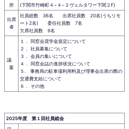
所
(下関市竹崎町４−４−２ヴェルタワー下関２F)
社員総数 36名 出席社員数 20名(うちリモ
出席
ート2名) 委任社員数 7名
者
欠席社員数 9名
１． 同窓会奨学金規定について
２． 社員募集について
３． 会員の集いについて
議
４． 同窓会誌の進捗状況について
案
５. 事務局の駐車場利用料及び理事会出席の際の
交通費支給について
６． その他
2025年度 第１回社員総会