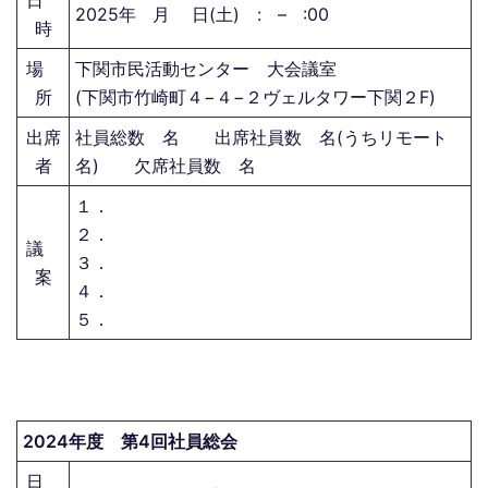
日
2025年 月 日(土) : – :00
時
場
下関市民活動センター 大会議室
所
(下関市竹崎町４−４−２ヴェルタワー下関２F)
出席
社員総数 名 出席社員数 名(うちリモート
者
名) 欠席社員数 名
１．
２．
議
３．
案
４．
５．
2024年度 第4回社員総会
日