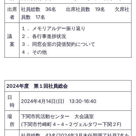
出席
社員総数 36名 出席社員数 19名 欠席社
者
員数 17名
１． メモリアルデー振り返り
議
２． 各行事進捗状況
案
３． 同窓会室の貸借契約について
４． その他
2024年度 第１回社員総会
日
2024年4月14日(日) 13:30-16:40
時
場
下関市民活動センター 大会議室
所
(下関市竹崎町４−４−２ヴェルタワー下関２F)
社員総数 43名(2024年3月末任期満了社員7名を