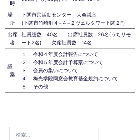
時
場
下関市民活動センター 大会議室
所
(下関市竹崎町４−４−２ヴェルタワー下関２F)
出席
社員総数 40名 出席社員数 26名(うちリモ
者
ート2名) 欠席社員数 14名
１． 令和４年度会計報告について
２． 令和５年度会計予算案について
議
３． 会員の集いについて
案
４． 梅光学院同窓会教育基金規約について
５． その他
検
索: