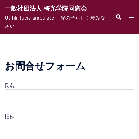
コ
一般社団法人 梅光学院同窓会
ン
検
ト
Ut filii lucis ambulate ｜光の子らしく歩みな
テ
索
グ
さい
ン
ル
ツ
メ
へ
ニ
ス
ュ
キ
お問合せフォーム
ー
ッ
プ
氏名
旧姓