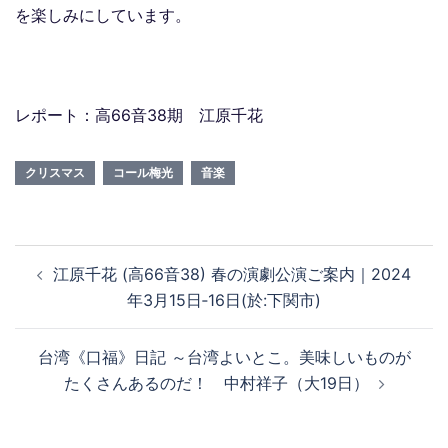
を楽しみにしています。
レポート：高66音38期 江原千花
クリスマス
コール梅光
音楽
投
江原千花 (高66音38) 春の演劇公演ご案内｜2024
稿
年3月15日‐16日(於:下関市)
ナ
ビ
台湾《口福》日記 ～台湾よいとこ。美味しいものが
ゲ
たくさんあるのだ！ 中村祥子（大19日）
ー
シ