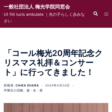
コ
一般社団法人 梅光学院同窓会
ン
検
ト
Ut filii lucis ambulate ｜光の子らしく歩みな
テ
索
グ
さい
ン
ル
ツ
メ
へ
ニ
ス
ュ
キ
「コール梅光20周年記念ク
ー
ッ
リスマス礼拝＆コンサー
プ
ト」に行ってきました！
投稿者:
CHIKA EHARA
2024年4月24日
卒業生の活動
、
遊・友・座