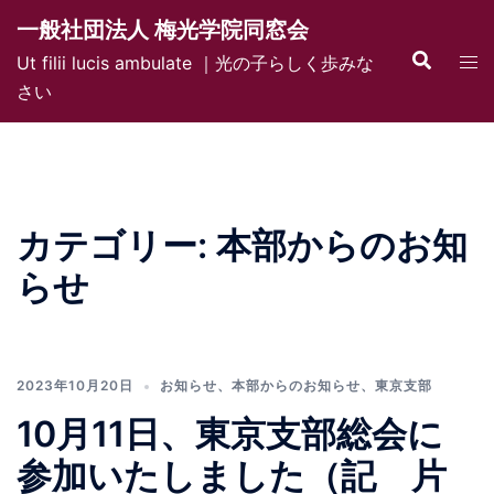
コ
一般社団法人 梅光学院同窓会
ン
検
ト
Ut filii lucis ambulate ｜光の子らしく歩みな
テ
索
グ
さい
ン
ル
ツ
メ
へ
ニ
ス
ュ
キ
ー
カテゴリー:
本部からのお知
ッ
プ
らせ
2023年10月20日
お知らせ
、
本部からのお知らせ
、
東京支部
10月11日、東京支部総会に
参加いたしました（記 片