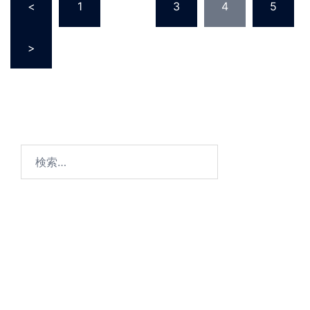
<
1
…
3
4
5
稿
の
>
ペ
ー
ジ
送
り
検
索: