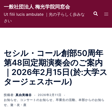
コ
一般社団法人 梅光学院同窓会
ン
検
ト
Ut filii lucis ambulate ｜光の子らしく歩みな
テ
索
グ
さい
ン
ル
ツ
メ
へ
ニ
ス
ュ
キ
セシル・コール創部50周年
ー
ッ
第48回定期演奏会のご案内
プ
｜2026年2月15日(於:大学ス
タージェスホール)
投稿者:
真由美橋谷
2026年2月11日
お知らせ
、
コンサートのお知らせ
、
卒業生の活動
、
本部からのお知ら
せ
、
遊・友・座