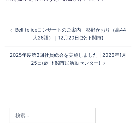
投
Bell feliceコンサートのご案内 杉野かおり（高44
稿
大26語）｜12月20日(於:下関市)
ナ
ビ
2025年度第3回社員総会を実施しました | 2026年1月
ゲ
25日(於 下関市民活動センター)
ー
シ
ョ
ン
検
索: